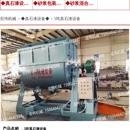
◆真石漆设备◆
◆砂浆包装机◆
◆砂浆混合机◆
宏伟机械
>
◆真石漆设备◆
>
5吨真石漆设备
产品名称
:
5吨真石漆设备