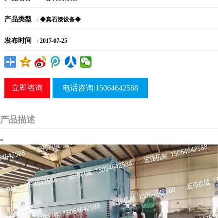
产品类型
:
◆真石漆设备◆
发布时间
:
2017-07-25
立即咨询
电话咨询:15064642588
产品描述
=